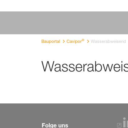
®
Bauportal
Cavipor
Wasserabweisend
Wasserabwei
Folge uns